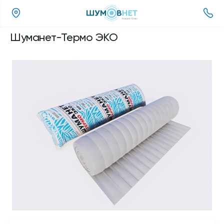
(800)
Шуманет-Термо ЭКО
505-
26-
37