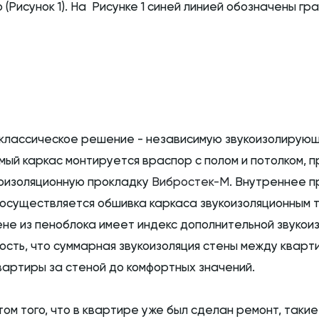
(Рисунок 1). На Рисунке 1 синей линией обозначены г
и классическое решение - независимую звукоизолирую
имый каркас монтируется враспор с полом и потолком, 
оизоляционную прокладку
Вибростек-М
. Внутреннее п
 осуществляется обшивка каркаса звукоизоляционным 
ене из пеноблока имеет индекс дополнительной звукоизо
ость, что суммарная звукоизоляция стены между кварти
вартиры за стеной до комфортных значений.
етом того, что в квартире уже был сделан ремонт, так