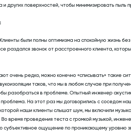
 и других поверхностей, чтобы минимизировать пыль п
:
Клиенты были полны оптимизма на спокойную жизнь без
е раздался звонок от расстроенного клиента, который
ают очень редко, можно конечно «списывать» такие сит
вукоизоляции таков, что мы в любом случае при получе
обы разобраться в проблеме. Опытный инженер акустик
м проблема. На этот раз мы договорились с соседом н
которой наши клиенты слышат шум, мы включили музыка
 Во время проведения теста с громкой музыкой, инжене
то субъективное ощущение по проникающему уровню зву