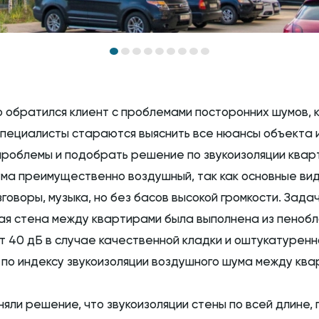
ю обратился клиент с проблемами посторонних шумов, 
 специалисты стараются выяснить все нюансы объекта
 проблемы и подобрать решение по звукоизоляции квар
ума преимущественно воздушный, так как основные вид
говоры, музыка, но без басов высокой громкости. Зада
ная стена между квартирами была выполнена из пеноб
т 40 дБ в случае качественной кладки и оштукатуренн
а по индексу звукоизоляции воздушного шума между ква
няли решение, что звукоизоляции стены по всей длине