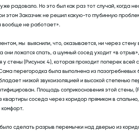
уже радовало. Но это был как раз тот случай, когда не
ри этом Заказчик не решил какую-то глубинную пробле
я вообще не работает».
том, мы выяснили, что, оказывается, ни через стену в
а они ложатся спать, а шумный сосед уходит «в отрыв»
 у стены (Рисунок 4), которая проходит поперек всей 
Сама перегородка была выполнена из пазогребневых б
обладает низкой звукоизоляцией и высокой степенью п
тифицирован. Площадь соприкосновения этой стены, (Р
з квартиры соседа через коридор прямиком в спальню,
 комфорт.
было сделать разрыв перемычки над дверью из корид